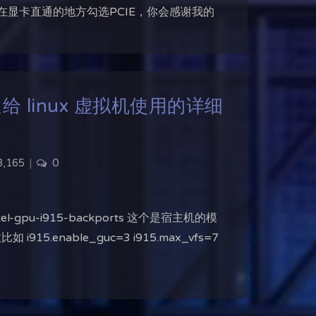
？ 请在显卡直通的地方勾选PCIE，你会感谢我的
并直通给 linux 虚拟机使用的详细
,165
|
0
tel-gpu-i915-backports 这个是宿主机的模
夜间模式
enable_guc=3 i915.max_vfs=7
Sans Serif
Serif
浅阴影
深阴影