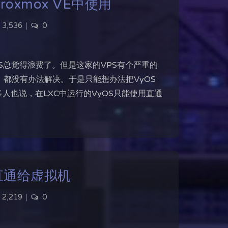
Proxmox VE中使用
3,536
|
0
yOS总觉得浪费了。但是这家的VPS有个严重的
都没有办法解决。于是只能想办法把VyOS
很多人也说，在LXC中运行的VyOS只能使用直通
VE下直通给虚拟机
2,219
|
0