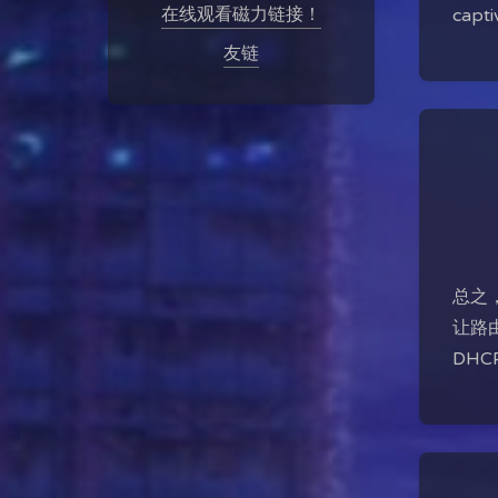
在线观看磁力链接！
capti
友链
总之
让路由
DHC