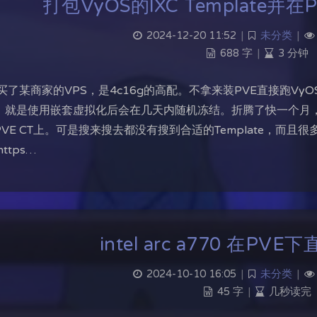
打包VyOS的lXC Template并在
2024-12-20 11:52
|
未分类
|
688 字
|
3 分钟
 买了某商家的VPS，是4c16g的高配。不拿来装PVE直接跑V
，就是使用嵌套虚拟化后会在几天内随机冻结。折腾了快一个月，
PVE CT上。可是搜来搜去都没有搜到合适的Template，而且
ttps…
intel arc a770 在P
2024-10-10 16:05
|
未分类
|
45 字
|
几秒读完