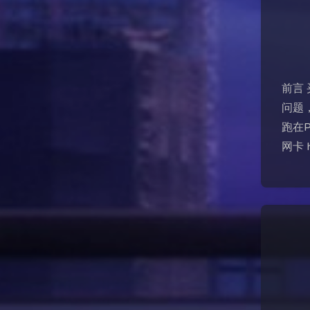
前言
问题
跑在
网卡 h