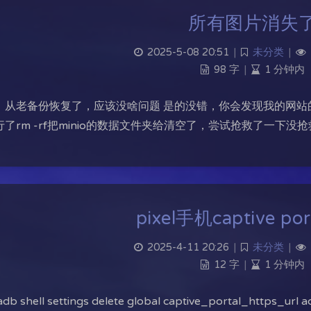
所有图片消失
2025-5-08 20:51
|
未分类
|
98 字
|
1 分钟内
：从老备份恢复了，应该没啥问题 是的没错，你会发现我的网站
行了rm -rf把minio的数据文件夹给清空了，尝试抢救了一下
pixel手机captive po
2025-4-11 20:26
|
未分类
|
12 字
|
1 分钟内
b shell settings delete global captive_portal_https_url ad