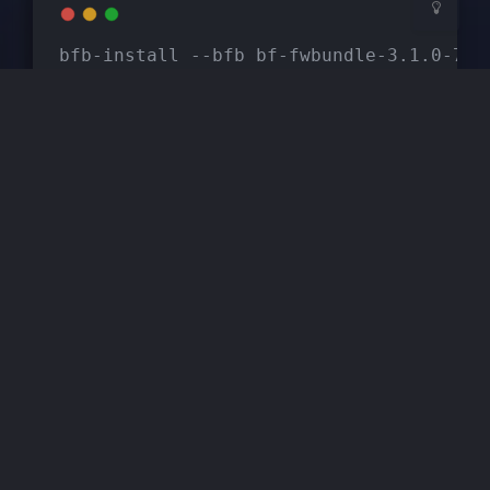
bfb-install --bfb bf-fwbundle-3.1.0-76_
类似这样，把整个卡的固件都刷新，再cold reset一下
BMC。如果你想把最新的BMC内所有设置都清空，那
就在cold reset之前
。
ipmitool raw 0x32 0x66
这样你就获得了最新的BMC。然后想干啥就干啥了。
注意不要搞混了arm os和bmc拿到的ip地址，不然你
redfish肯定连不上了。
豆