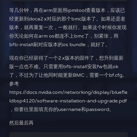
等几分钟，再在arm里面用ipmitool查看版本，应该已
经更新到doca2.x对应的那个bmc版本了。如果还是老
版本，就再重复一次，一般就行。如果这个时候你发现
你无论如何在arm os都连不上bmc了，别紧张，用
bfb-install刷对应版本的os bundle，就好了。
现在你已经获得了一个2.x版本的固件了，想升到最新
版一点也不难。只需要用bfb-install安装fw包就ok
夜间模式
了，不过为了让他同时能更新BMC，需要一个bf.cfg。
Sans Serif
Serif
参考
https://docs.nvidia.com/networking/display/bluefie
浅阴影
深阴影
ldbsp4120/software-installation-and-upgrade.pdf
，你要往里面填充你的username和password。
关闭
日落
暗化
灰度
然后最后再