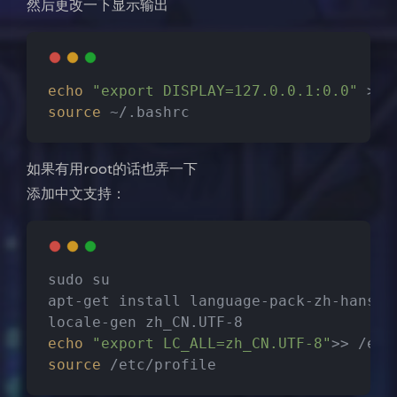
然后更改一下显示输出
echo
"export DISPLAY=127.0.0.1:0.0"
 >> 
source
 ~/.bashrc
如果有用root的话也弄一下
添加中文支持：
sudo su
apt-get install language-pack-zh-hans
locale-gen zh_CN.UTF-8
echo
"export LC_ALL=zh_CN.UTF-8"
>> /etc
source
 /etc/profile
夜间模式