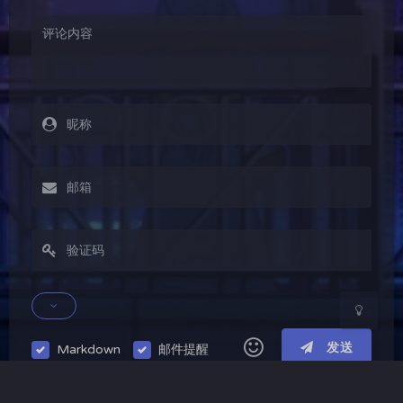
夜间模式
Sans Serif
Serif
浅阴影
深阴影
关闭
日落
暗化
灰度
发送
Markdown
邮件提醒
|´・ω・)ノ
ヾ(≧∇≦*)ゝ
(☆ω☆)