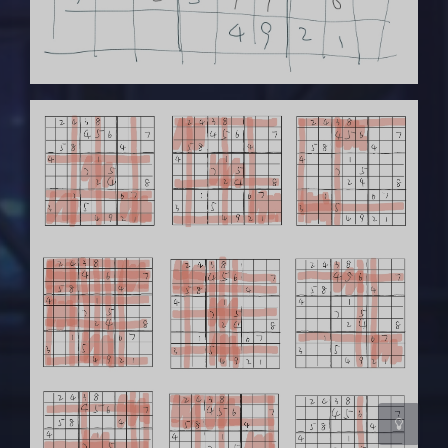
夜间模式
Sans Serif
Serif
浅阴影
深阴影
关闭
日落
暗化
灰度