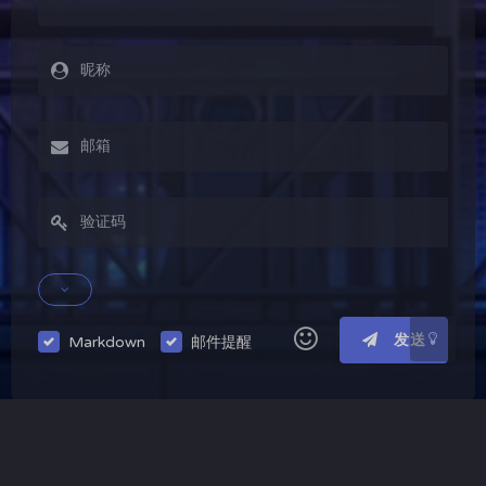
夜间模式
Sans Serif
Serif
浅阴影
深阴影
关闭
日落
暗化
灰度
发送
Markdown
邮件提醒
|´・ω・)ノ
ヾ(≧∇≦*)ゝ
(☆ω☆)
（╯‵□′）╯︵┴─┴
￣﹃￣
(/ω＼)
上一篇
下一篇
∠( ᐛ 」∠)＿
(๑•̀ㅁ•́ฅ)
→_→