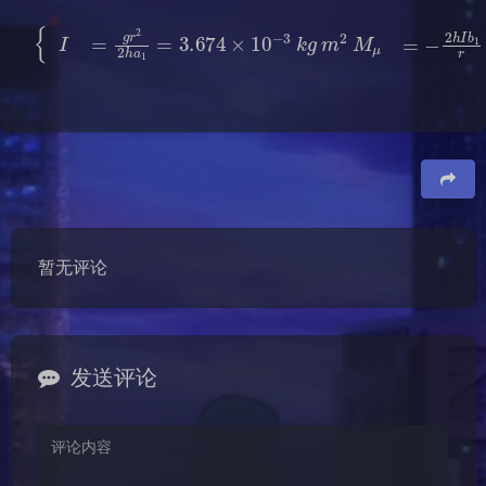
{
I
=
g
r
2
2
b
h
1
a
r
1
=
=
4.984
3.674
×
×
10
10
−
−
4
3
k
k
g
g
m
m
2
2
s
−
M
2
μ
=
−
2
h
I
豆
暂无评论
发送评论